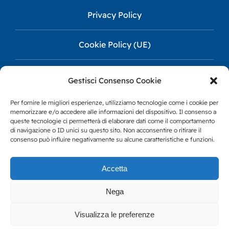
Privacy Policy
Cookie Policy (UE)
Gestisci Consenso Cookie
CIN IT010025B7YY8DVFTZ
Per fornire le migliori esperienze, utilizziamo tecnologie come i cookie per
memorizzare e/o accedere alle informazioni del dispositivo. Il consenso a
queste tecnologie ci permetterà di elaborare dati come il comportamento
CITR 010025CAF0021
di navigazione o ID unici su questo sito. Non acconsentire o ritirare il
consenso può influire negativamente su alcune caratteristiche e funzioni.
Accetta
Nega
© 2026 All Rights Reserved Immobiliare San Vincenzo snc
Visualizza le preferenze
di Oppedisano | Salita Inferiore Di Santa Tecla , Genova