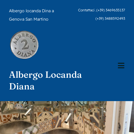
Skip
Contattaci .
(+39) 3469635137
Albergo locanda Dina a
to
(+39) 3488592493
Genova San Martino
content
Togg
Albergo Locanda
Navi
Home
Diana
Servizi
Camere
Turismo a Genova